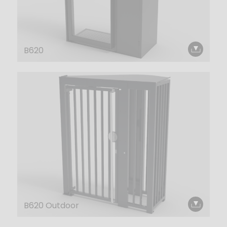
B620
B620 Outdoor