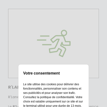
Votre consentement
Le site utilise des cookies pour délivrer des
R'LANE IS
fonctionnalités, personnaliser son contenu et
ses publicités et pour analyser son trafic.
R'Lane Issue de Secours
Consultez la
politique de confidentialité
. Votre
choix est valable uniquement sur ce site et sur
le terminal utilisé pour une durée de 13 mois.
Le
R’Lane IS
est utilisé lors des évacuations d’urgence