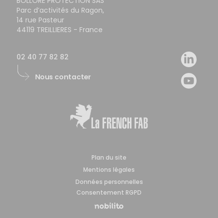
BOLLORÉ PROTECTION SAS
vitrage
d’énergie
Parc d’activités du Ragon,
ne
sur
14 rue Pasteur
produit
les
44119 TREILLIERES - France
pas
court,
d’éclats
moyen
vulnérants.
02 40 77 82 82
et
long
Nous contacter
termes.
Plan du site
Mentions légales
Données personnelles
Consentement RGPD