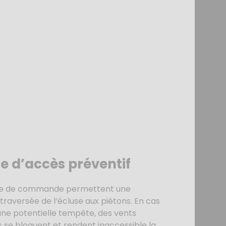
le d’accès préventif
te de commande permettent une
 traversée de l’écluse aux piétons. En cas
e potentielle tempête, des vents
s se bloquent et rendent inaccessible la