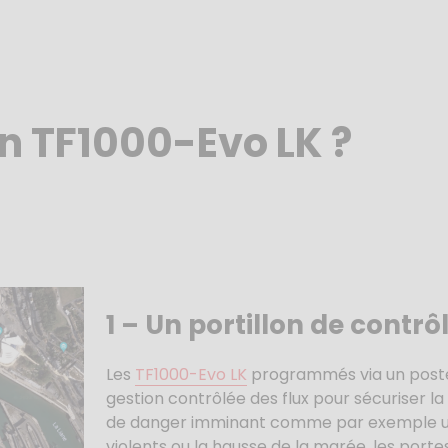
on TF1000-Evo LK ?
1 –
Un portillon de contrô
Les
TF1000-Evo LK
programmés via un pos
gestion contrôlée des flux pour sécuriser la
de danger imminant comme par exemple un
violents ou la hausse de la marée, les porte