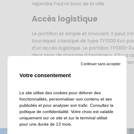
rejoindre l’autre bout de la ville.
Accès logistique
Le portillon et simple et innovant. Il peut s’i
tourniquet classique de type TF1000 Evo po
d’un accès logistique. Le portillon TF1000-É
deux sens de passage à l’extérieur. S’il y a 
vantail se libère et s’actionne manuelleme
Continuer sans accepter
Votre consentement
Le site utilise des cookies pour délivrer des
fonctionnalités, personnaliser son contenu et ses
publicités et pour analyser son trafic. Consultez la
politique de confidentialité
. Votre choix est valable
uniquement sur ce site et sur le terminal utilisé
pour une durée de 13 mois.