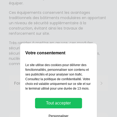
équiper.
Ces équipements conservent les avantages
traditionnels des bâtiments modulaires en apportant
un niveau de sécurité supplémentaire à la
construction, évitant ainsi les travaux de
renforcement sur site.
Très rapides à mettre en œuvre, ces modules
sécurisés répondent parfaitement à la mise en
Votre consentement
sécurité des sites industriels, tertiaires, bancaires,
nucléaires, pénitentiaires et des entreprises de
commerce et de distribution.
Le site utilise des cookies pour délivrer des
fonctionnalités, personnaliser son contenu et
ses publicités et pour analyser son trafic.
Consultez la
politique de confidentialité
. Votre
Fonctionnement
choix est valable uniquement sur ce site et sur
le terminal utilisé pour une durée de 13 mois.
Tout accepter
Personnaliser