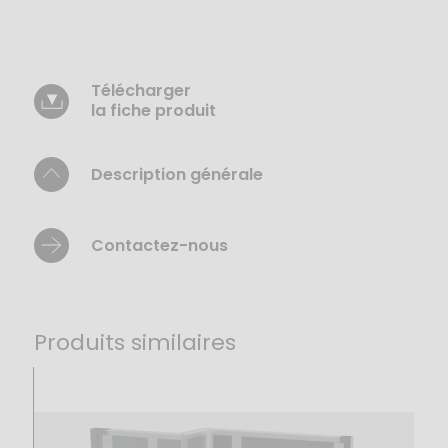
sont
proposés
en
protection
anti-
Télécharger
effraction
la fiche produit
(norme
EN
1627)
Description générale
et
pare-
balles
Contactez-nous
jusqu’au
niveau
FB7/BR7
(
normes
Produits similaires
EN
1522
et
EN
1063).