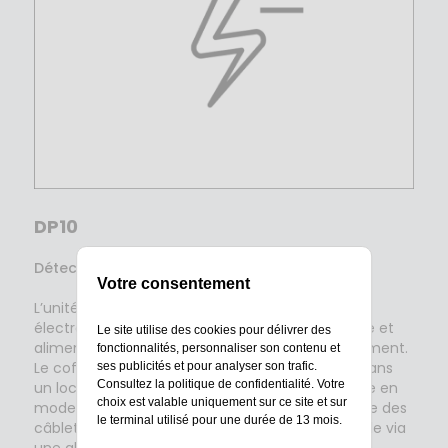
DP10
Détection Basse tension
Votre consentement
L’unité de détection DP10 permet de surveiller
électroniquement le périmètre de la Gard’Active et
Le site utilise des cookies pour délivrer des
alimente
1 à 2 zones
en
basse tension
uniquement.
fonctionnalités, personnaliser son contenu et
Le coffret, à positionner en pied de clôture ou dans
ses publicités et pour analyser son trafic.
Consultez la
politique de confidentialité
. Votre
un local proche, alimente et contrôle le système en
choix est valable uniquement sur ce site et sur
mode Détection. En cas de tentative de coupure des
le terminal utilisé pour une durée de 13 mois.
câblettes et de court-circuit, il détecte et signale via