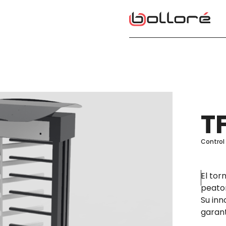
T
Control
El tor
peaton
Su inn
garant