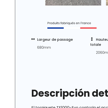
Largeur de passage
Hauteu
totale
680mm
2060
Descripción de
El torniquete TF1000-Evo controla el ac