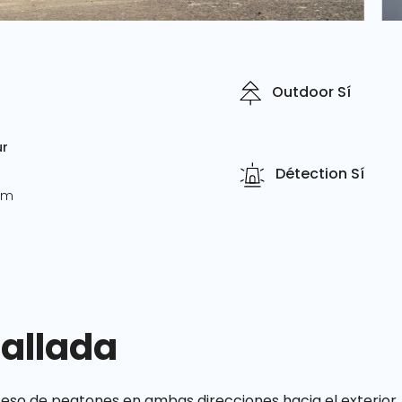
Outdoor Sí
r
Détection Sí
mm
tallada
ceso de peatones en ambas direcciones hacia el exterior.